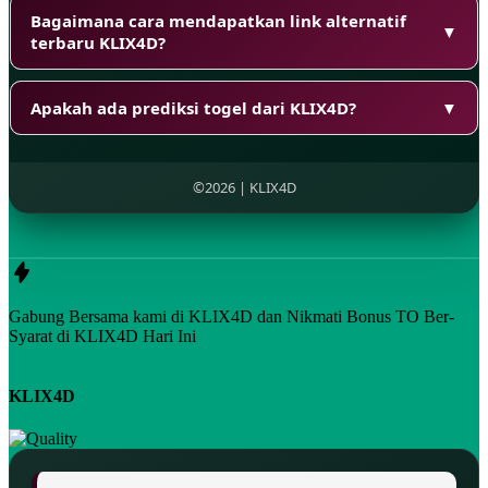
Bagaimana cara mendapatkan link alternatif
▼
terbaru KLIX4D?
Apakah ada prediksi togel dari KLIX4D?
▼
©2026 | KLIX4D
Gabung Bersama kami di KLIX4D dan Nikmati
Bonus TO
Ber-
Syarat di
KLIX4D Hari Ini
KLIX4D