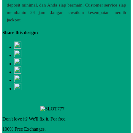
deposit minimal, dan Anda siap bermain. Customer service siap
membantu 24 jam. Jangan lewatkan kesempatan meraih
jackpot.
Share this design:
Don't love it? We'll fix it. For free.
100% Free Exchanges.