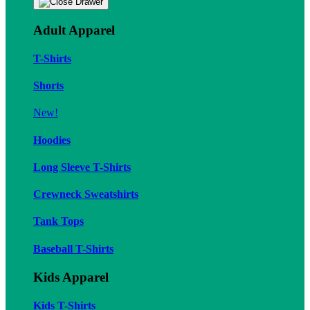
Adult Apparel
T-Shirts
Shorts
New!
Hoodies
Long Sleeve T-Shirts
Crewneck Sweatshirts
Tank Tops
Baseball T-Shirts
Kids Apparel
Kids T-Shirts