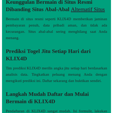
Keunggulan Bermain di Situs Resmi
Dibanding Situs Abal-Abal
Alternatif Situs
Bermain di situs resmi seperti KLIX4D memberikan jaminan
pembayaran penuh, data pribadi aman, dan tidak ada
kecurangan. Situs abal-abal sering menghilang saat Anda
menang.
Prediksi Togel Jitu Setiap Hari dari
KLIX4D
Tim prediksi KLIX4D merilis angka jitu setiap hari berdasarkan
analisis data. Tingkatkan peluang menang Anda dengan
mengikuti prediksi ini. Daftar sekarang dan buktikan sendiri.
Langkah Mudah Daftar dan Mulai
Bermain di KLIX4D
Pendaftaran di KLIX4D sangat mudah. Isi formulir, lakukan