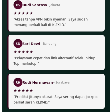
Budi Santoso
BS
– Jakarta
"Akses tanpa VPN bikin nyaman. Saya sudah
menang berkali-kali di KLIX4D."
Sari Dewi
SD
– Bandung
"Pelayanan cepat dan link alternatif selalu hidup.
Top markotop!"
Rudi Hermawan
RH
– Surabaya
"Prediksi jitunya akurat. Saya sering dapat jackpot
berkat saran KLIX4D."