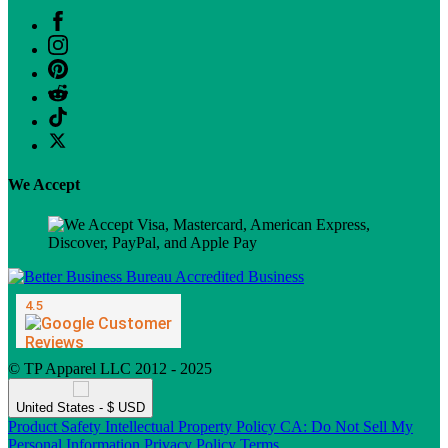
We Accept
© TP Apparel LLC 2012 - 2025
United States - $ USD
Product Safety
Intellectual Property Policy
CA: Do Not Sell My
Personal Information
Privacy Policy
Terms