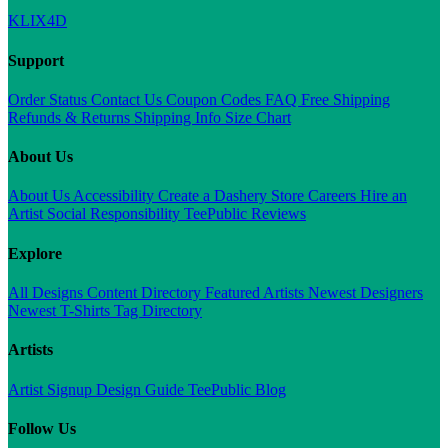
KLIX4D
Support
Order Status
Contact Us
Coupon Codes
FAQ
Free Shipping
Refunds & Returns
Shipping Info
Size Chart
About Us
About Us
Accessibility
Create a Dashery Store
Careers
Hire an
Artist
Social Responsibility
TeePublic Reviews
Explore
All Designs
Content Directory
Featured Artists
Newest Designers
Newest T-Shirts
Tag Directory
Artists
Artist Signup
Design Guide
TeePublic Blog
Follow Us