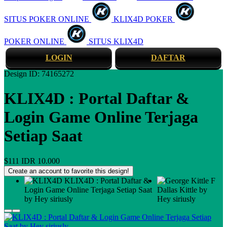
SITUS POKER ONLINE
KLIX4D POKER
POKER ONLINE
SITUS KLIX4D
LOGIN
DAFTAR
Design ID: 74165272
KLIX4D : Portal Daftar &
Login Game Online Terjaga
Setiap Saat
$111
IDR 10.000
Create an account to favorite this design!