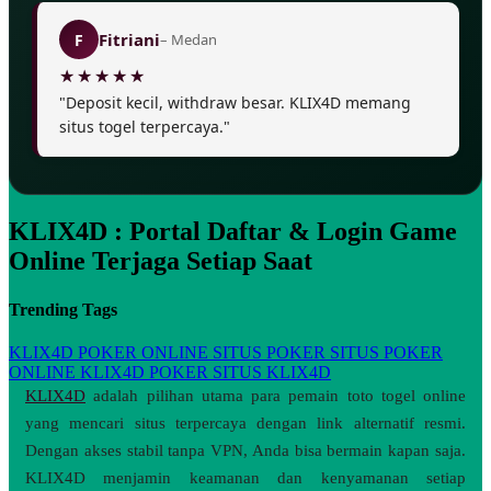
Fitriani
F
– Medan
"Deposit kecil, withdraw besar. KLIX4D memang
situs togel terpercaya."
KLIX4D : Portal Daftar & Login Game
Online Terjaga Setiap Saat
Trending Tags
KLIX4D
POKER ONLINE
SITUS POKER
SITUS POKER
ONLINE
KLIX4D POKER
SITUS KLIX4D
KLIX4D
adalah pilihan utama para pemain toto togel online
yang mencari situs terpercaya dengan link alternatif resmi.
Dengan akses stabil tanpa VPN, Anda bisa bermain kapan saja.
KLIX4D menjamin keamanan dan kenyamanan setiap