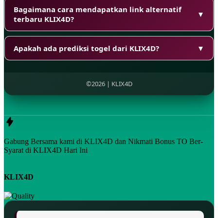
Bagaimana cara mendapatkan link alternatif
▼
terbaru KLIX4D?
Apakah ada prediksi togel dari KLIX4D?
▼
©2026 | KLIX4D
Gabung Bersama kami di KLIX4D dan Nikmati
Bonus TO
Ber-
Syarat di
KLIX4D Hari Ini
KLIX4D