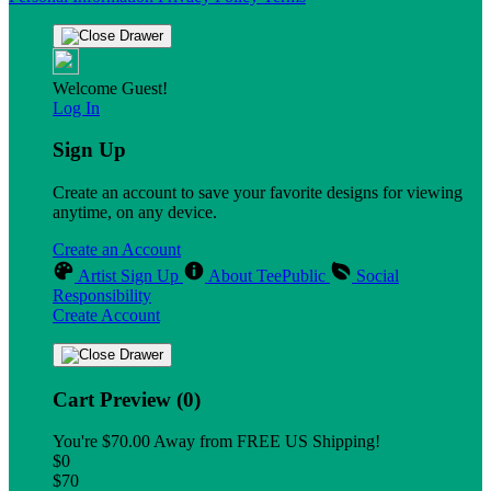
Welcome Guest!
Log In
Sign Up
Create an account to save your favorite designs for viewing
anytime, on any device.
Create an Account
Artist Sign Up
About TeePublic
Social
Responsibility
Create Account
Cart Preview (0)
You're
$70.00
Away from
FREE US Shipping!
$0
$70