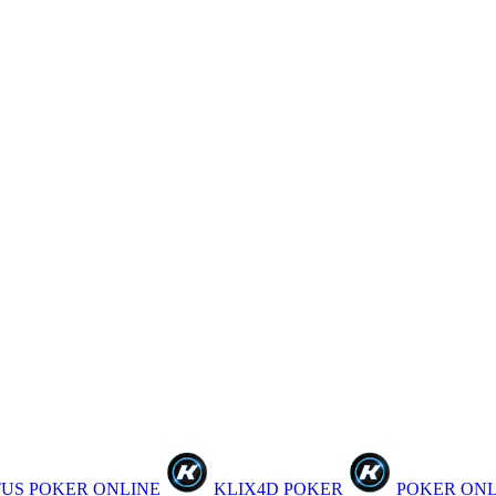
TUS POKER ONLINE
KLIX4D POKER
POKER ON