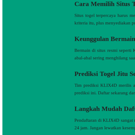
Cara Memilih Situs 
Situs togel terpercaya harus m
kriteria itu, plus menyediakan pr
Keunggulan Bermain 
Bermain di situs resmi sepert
abal-abal sering menghilang sa
Prediksi Togel Jitu 
Tim prediksi KLIX4D merilis a
prediksi ini. Daftar sekarang da
Langkah Mudah Daft
Pendaftaran di KLIX4D sangat m
24 jam. Jangan lewatkan kesemp