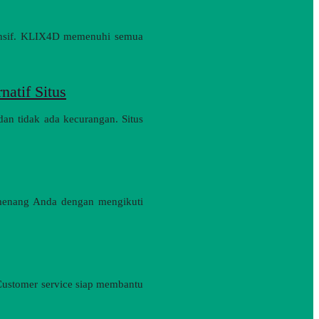
esponsif. KLIX4D memenuhi semua
rnatif Situs
an tidak ada kecurangan. Situs
g menang Anda dengan mengikuti
 Customer service siap membantu