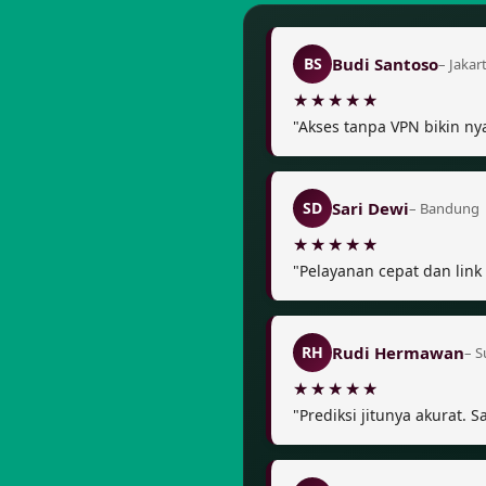
Budi Santoso
BS
– Jakar
"Akses tanpa VPN bikin ny
Sari Dewi
SD
– Bandung
"Pelayanan cepat dan link 
Rudi Hermawan
RH
– S
"Prediksi jitunya akurat. 