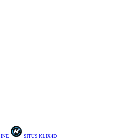
LINE
SITUS KLIX4D