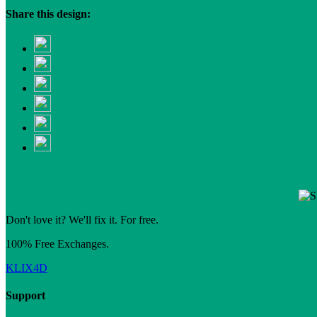
Share this design:
Don't love it? We'll fix it. For free.
100% Free Exchanges.
KLIX4D
Support