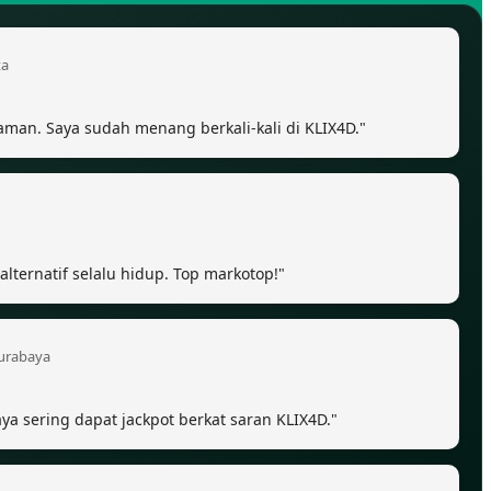
ta
aman. Saya sudah menang berkali-kali di KLIX4D."
alternatif selalu hidup. Top markotop!"
urabaya
Saya sering dapat jackpot berkat saran KLIX4D."