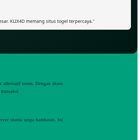
besar. KLIX4D memang situs togel terpercaya."
k alternatif resmi. Dengan akses
transaksi.
erver utama tanpa hambatan. Ini