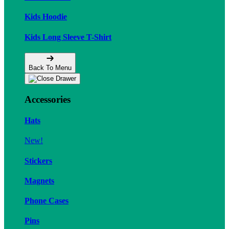
Kids Hoodie
Kids Long Sleeve T-Shirt
Back To Menu
Accessories
Hats
New!
Stickers
Magnets
Phone Cases
Pins