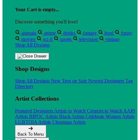
Your Cart is empty...
Discover something you'll love!
animals
anime
drinks
fantasy
food
funny
movies
sci-fi
sports
television
vintage
Shop All Designs
Shop Designs
Shop All Designs
New Tees on Sale
Newest Designers
Tag
Directory
Artist Collections
Featured Designers
Artists to Watch
Creators to Watch
AAPI
Artists
BIPOC Artists
Black Artists
Celebrate Women Artists
LGBTQIA Artists
Ukrainian Artists
Back To Menu