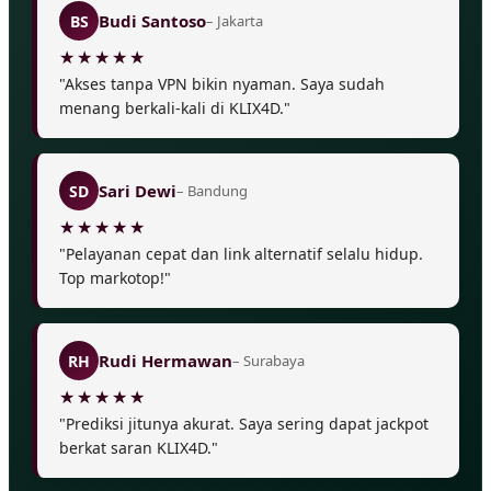
Budi Santoso
BS
– Jakarta
"Akses tanpa VPN bikin nyaman. Saya sudah
menang berkali-kali di KLIX4D."
Sari Dewi
SD
– Bandung
"Pelayanan cepat dan link alternatif selalu hidup.
Top markotop!"
Rudi Hermawan
RH
– Surabaya
"Prediksi jitunya akurat. Saya sering dapat jackpot
berkat saran KLIX4D."