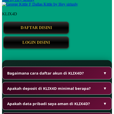
KLIX4D
DAFTAR DISINI
LOGIN DISINI
Bagaimana cara daftar akun di KLIX4D?
▼
Apakah deposit di KLIX4D minimal berapa?
▼
Apakah data pribadi saya aman di KLIX4D?
▼