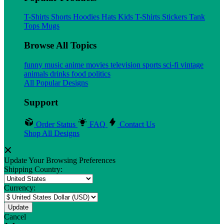
T-Shirts
Shorts
Hoodies
Hats
Kids T-Shirts
Stickers
Tank
Tops
Mugs
Browse All Topics
funny
music
anime
movies
television
sports
sci-fi
vintage
animals
drinks
food
politics
All Popular Designs
Support
Order Status
FAQ
Contact Us
Shop All Designs
Update Your Browsing Preferences
Shipping Country:
Currency:
Cancel