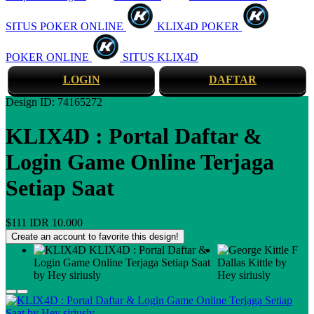
SITUS POKER ONLINE
KLIX4D POKER
POKER ONLINE
SITUS KLIX4D
LOGIN
DAFTAR
Design ID: 74165272
KLIX4D : Portal Daftar &
Login Game Online Terjaga
Setiap Saat
$111
IDR 10.000
Create an account to favorite this design!