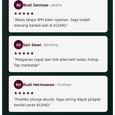
Budi Santoso
BS
– Jakarta
"Akses tanpa VPN bikin nyaman. Saya sudah
menang berkali-kali di KLIX4D."
Sari Dewi
SD
– Bandung
"Pelayanan cepat dan link alternatif selalu hidup.
Top markotop!"
Rudi Hermawan
RH
– Surabaya
"Prediksi jitunya akurat. Saya sering dapat jackpot
berkat saran KLIX4D."