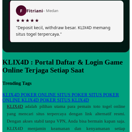
Fitriani
F
– Medan
"Deposit kecil, withdraw besar. KLIX4D memang
situs togel terpercaya."
KLIX4D : Portal Daftar & Login Game
Online Terjaga Setiap Saat
Trending Tags
KLIX4D
POKER ONLINE
SITUS POKER
SITUS POKER
ONLINE
KLIX4D POKER
SITUS KLIX4D
KLIX4D
adalah pilihan utama para pemain toto togel online
yang mencari situs terpercaya dengan link alternatif resmi.
Dengan akses stabil tanpa VPN, Anda bisa bermain kapan saja.
KLIX4D menjamin keamanan dan kenyamanan setiap