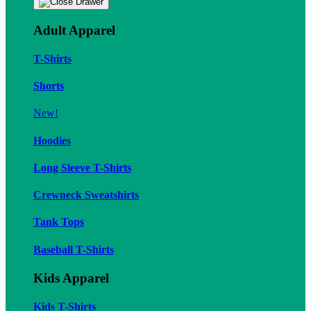
Adult Apparel
T-Shirts
Shorts
New!
Hoodies
Long Sleeve T-Shirts
Crewneck Sweatshirts
Tank Tops
Baseball T-Shirts
Kids Apparel
Kids T-Shirts