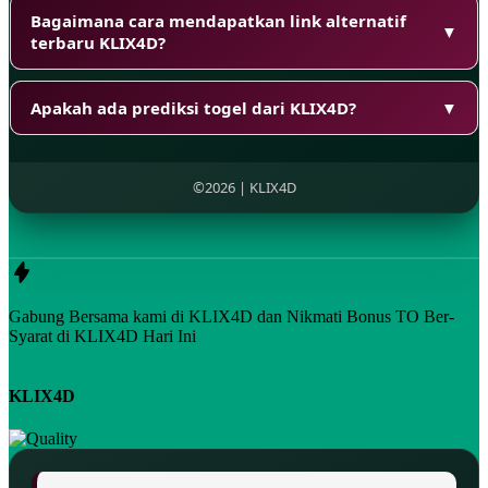
Bagaimana cara mendapatkan link alternatif
▼
terbaru KLIX4D?
Apakah ada prediksi togel dari KLIX4D?
▼
©2026 | KLIX4D
Gabung Bersama kami di KLIX4D dan Nikmati
Bonus TO
Ber-
Syarat di
KLIX4D Hari Ini
KLIX4D