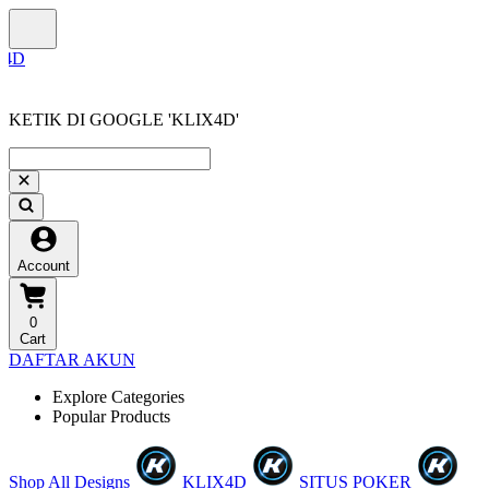
KETIK DI GOOGLE 'KLIX4D'
Account
0
Cart
DAFTAR AKUN
Explore Categories
Popular Products
Shop All Designs
KLIX4D
SITUS POKER