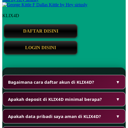
KLIX4D
DAFTAR DISINI
LOGIN DISINI
Bagaimana cara daftar akun di KLIX4D?
▼
Apakah deposit di KLIX4D minimal berapa?
▼
Apakah data pribadi saya aman di KLIX4D?
▼