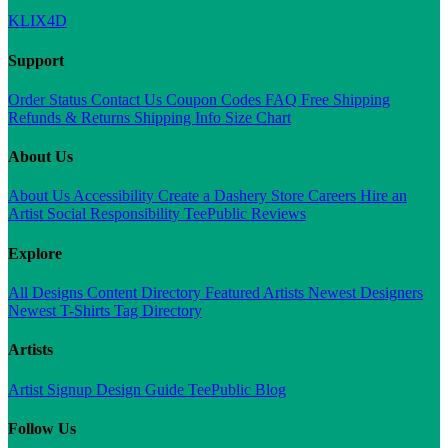
KLIX4D
Support
Order Status
Contact Us
Coupon Codes
FAQ
Free Shipping
Refunds & Returns
Shipping Info
Size Chart
About Us
About Us
Accessibility
Create a Dashery Store
Careers
Hire an
Artist
Social Responsibility
TeePublic Reviews
Explore
All Designs
Content Directory
Featured Artists
Newest Designers
Newest T-Shirts
Tag Directory
Artists
Artist Signup
Design Guide
TeePublic Blog
Follow Us