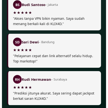
Budi Santoso
BS
– Jakarta
"Akses tanpa VPN bikin nyaman. Saya sudah
menang berkali-kali di KLIX4D."
Sari Dewi
SD
– Bandung
"Pelayanan cepat dan link alternatif selalu hidup.
Top markotop!"
Rudi Hermawan
RH
– Surabaya
"Prediksi jitunya akurat. Saya sering dapat jackpot
berkat saran KLIX4D."