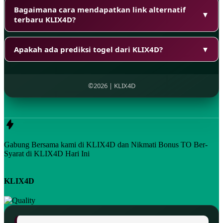
Bagaimana cara mendapatkan link alternatif
▼
terbaru KLIX4D?
Apakah ada prediksi togel dari KLIX4D?
▼
©2026 | KLIX4D
Gabung Bersama kami di KLIX4D dan Nikmati
Bonus TO
Ber-
Syarat di
KLIX4D Hari Ini
KLIX4D