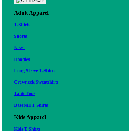
Adult Apparel
T-Shirts
Shorts
New!
Hoodies
Long Sleeve T-Shirts
Crewneck Sweatshirts
Tank Tops
Baseball T-Shirts
Kids Apparel
Kids T-Shirts