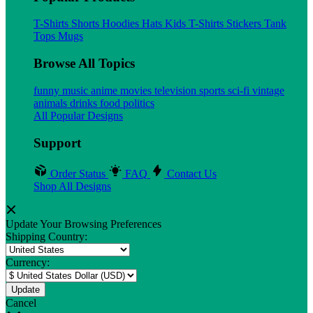
T-Shirts
Shorts
Hoodies
Hats
Kids T-Shirts
Stickers
Tank
Tops
Mugs
Browse All Topics
funny
music
anime
movies
television
sports
sci-fi
vintage
animals
drinks
food
politics
All Popular Designs
Support
Order Status
FAQ
Contact Us
Shop All Designs
Update Your Browsing Preferences
Shipping Country:
Currency:
Cancel