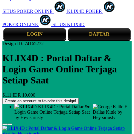
SITUS POKER ONLINE
KLIX4D POKER
POKER ONLINE
SITUS KLIX4D
LOGIN
DAFTAR
Design ID: 74165272
KLIX4D : Portal Daftar &
Login Game Online Terjaga
Setiap Saat
$111
IDR 10.000
Create an account to favorite this design!