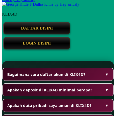
KLIX4D
DAFTAR DISINI
LOGIN DISINI
Bagaimana cara daftar akun di KLIX4D?
▼
Apakah deposit di KLIX4D minimal berapa?
▼
Apakah data pribadi saya aman di KLIX4D?
▼