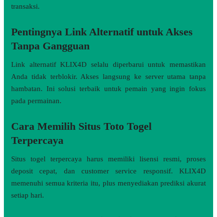
transaksi.
Pentingnya Link Alternatif untuk Akses
Tanpa Gangguan
Link alternatif KLIX4D selalu diperbarui untuk memastikan
Anda tidak terblokir. Akses langsung ke server utama tanpa
hambatan. Ini solusi terbaik untuk pemain yang ingin fokus
pada permainan.
Cara Memilih Situs Toto Togel
Terpercaya
Situs togel terpercaya harus memiliki lisensi resmi, proses
deposit cepat, dan customer service responsif. KLIX4D
memenuhi semua kriteria itu, plus menyediakan prediksi akurat
setiap hari.