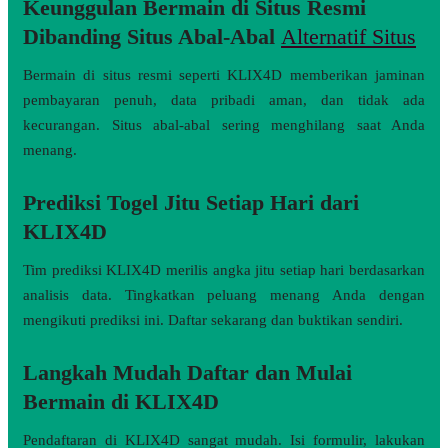
Keunggulan Bermain di Situs Resmi
Dibanding Situs Abal-Abal
Alternatif Situs
Bermain di situs resmi seperti KLIX4D memberikan jaminan
pembayaran penuh, data pribadi aman, dan tidak ada
kecurangan. Situs abal-abal sering menghilang saat Anda
menang.
Prediksi Togel Jitu Setiap Hari dari
KLIX4D
Tim prediksi KLIX4D merilis angka jitu setiap hari berdasarkan
analisis data. Tingkatkan peluang menang Anda dengan
mengikuti prediksi ini. Daftar sekarang dan buktikan sendiri.
Langkah Mudah Daftar dan Mulai
Bermain di KLIX4D
Pendaftaran di KLIX4D sangat mudah. Isi formulir, lakukan