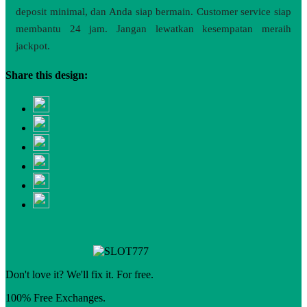
deposit minimal, dan Anda siap bermain. Customer service siap
membantu 24 jam. Jangan lewatkan kesempatan meraih
jackpot.
Share this design:
Don't love it? We'll fix it. For free.
100% Free Exchanges.