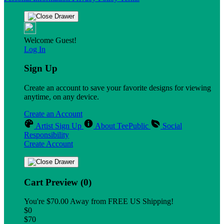
Welcome Guest!
Log In
Sign Up
Create an account to save your favorite designs for viewing
anytime, on any device.
Create an Account
Artist Sign Up
About TeePublic
Social
Responsibility
Create Account
Cart Preview (0)
You're
$70.00
Away from
FREE US Shipping!
$0
$70