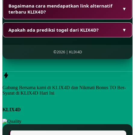
Bagaimana cara mendapatkan link alternatif
▼
terbaru KLIX4D?
Apakah ada prediksi togel dari KLIX4D?
▼
©2026 | KLIX4D
Gabung Bersama kami di KLIX4D dan Nikmati
Bonus TO
Ber-
Syarat di
KLIX4D Hari Ini
KLIX4D