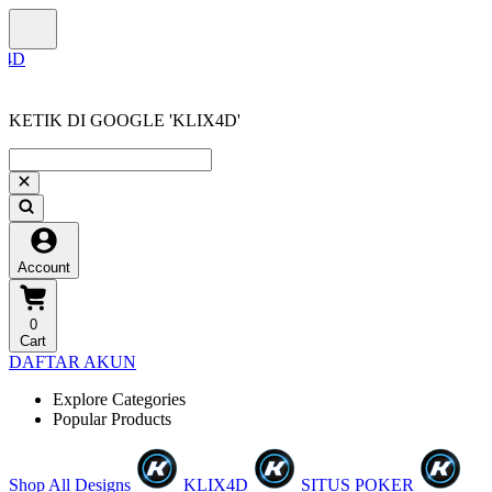
KETIK DI GOOGLE 'KLIX4D'
Account
0
Cart
DAFTAR AKUN
Explore Categories
Popular Products
Shop All Designs
KLIX4D
SITUS POKER