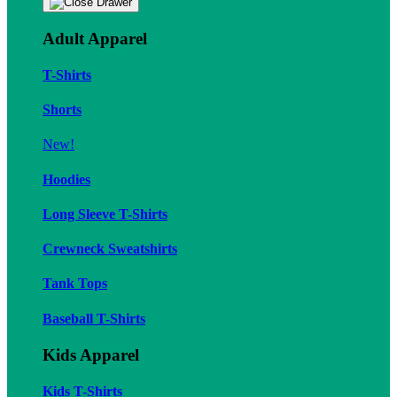
Adult Apparel
T-Shirts
Shorts
New!
Hoodies
Long Sleeve T-Shirts
Crewneck Sweatshirts
Tank Tops
Baseball T-Shirts
Kids Apparel
Kids T-Shirts