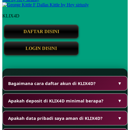
KLIX4D
DAFTAR DISINI
LOGIN DISINI
Bagaimana cara daftar akun di KLIX4D?
▼
Apakah deposit di KLIX4D minimal berapa?
▼
Apakah data pribadi saya aman di KLIX4D?
▼