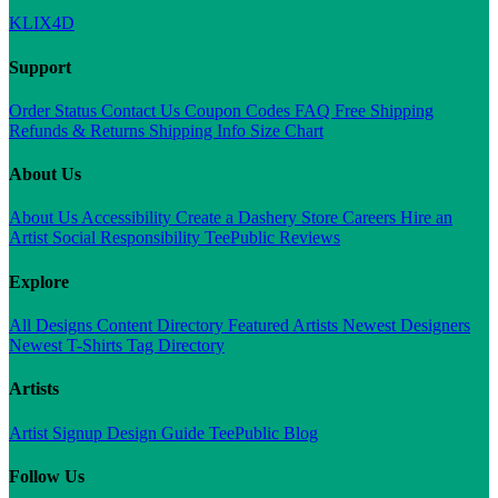
KLIX4D
Support
Order Status
Contact Us
Coupon Codes
FAQ
Free Shipping
Refunds & Returns
Shipping Info
Size Chart
About Us
About Us
Accessibility
Create a Dashery Store
Careers
Hire an
Artist
Social Responsibility
TeePublic Reviews
Explore
All Designs
Content Directory
Featured Artists
Newest Designers
Newest T-Shirts
Tag Directory
Artists
Artist Signup
Design Guide
TeePublic Blog
Follow Us