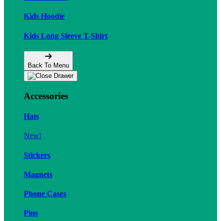
Kids Hoodie
Kids Long Sleeve T-Shirt
Back To Menu
Accessories
Hats
New!
Stickers
Magnets
Phone Cases
Pins