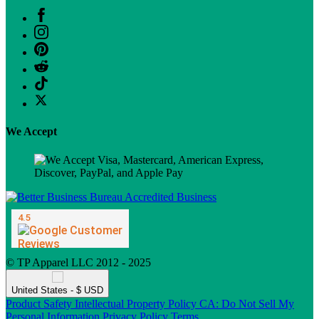
We Accept
© TP Apparel LLC 2012 - 2025
United States - $ USD
Product Safety
Intellectual Property Policy
CA: Do Not Sell My
Personal Information
Privacy Policy
Terms