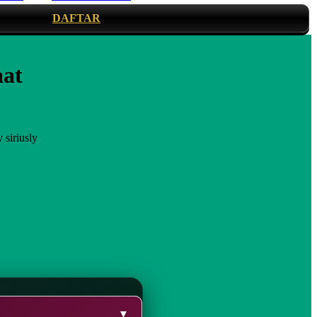
DAFTAR
aat
▼