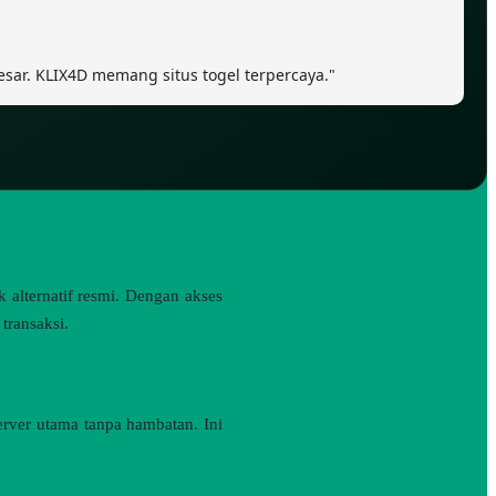
besar. KLIX4D memang situs togel terpercaya."
k alternatif resmi. Dengan akses
transaksi.
erver utama tanpa hambatan. Ini