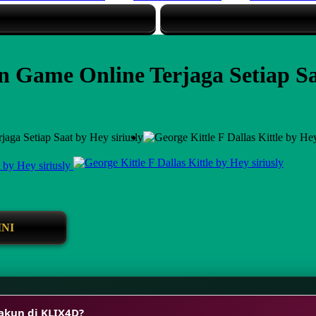
n Game Online Terjaga Setiap S
INI
akun di KLIX4D?