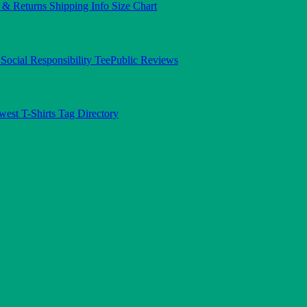
 & Returns
Shipping Info
Size Chart
t
Social Responsibility
TeePublic Reviews
west T-Shirts
Tag Directory