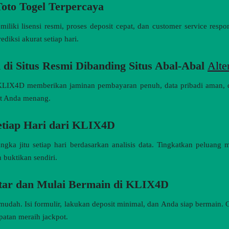
Toto Togel Terpercaya
emiliki lisensi resmi, proses deposit cepat, dan customer service r
ediksi akurat setiap hari.
di Situs Resmi Dibanding Situs Abal-Abal
Alte
i KLIX4D memberikan jaminan pembayaran penuh, data pribadi aman, d
at Anda menang.
Setiap Hari dari KLIX4D
ngka jitu setiap hari berdasarkan analisis data. Tingkatkan peluan
n buktikan sendiri.
ar dan Mulai Bermain di KLIX4D
udah. Isi formulir, lakukan deposit minimal, dan Anda siap bermain.
atan meraih jackpot.