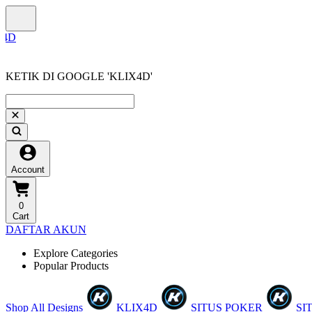
KETIK DI GOOGLE 'KLIX4D'
Account
0
Cart
DAFTAR AKUN
Explore Categories
Popular Products
Shop All Designs
KLIX4D
SITUS POKER
SI