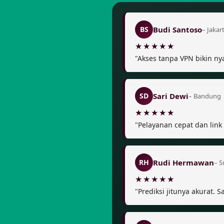
Budi Santoso
BS
– Jakar
"Akses tanpa VPN bikin ny
Sari Dewi
SD
– Bandung
"Pelayanan cepat dan link 
Rudi Hermawan
RH
– S
"Prediksi jitunya akurat. 