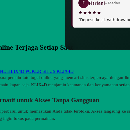
Fitriani
F
– Medan
"Deposit kecil, withdraw 
ine Terjaga Setiap Saat
INE
KLIX4D POKER
SITUS KLIX4D
ara pemain toto togel online yang mencari situs terpercaya dengan lin
ermain kapan saja. KLIX4D menjamin keamanan dan kenyamanan setiap 
ernatif untuk Akses Tanpa Gangguan
diperbarui untuk memastikan Anda tidak terblokir. Akses langsung ke s
ng ingin fokus pada permainan.