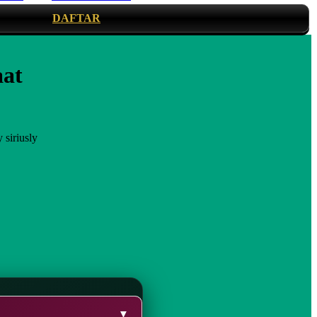
DAFTAR
aat
▼