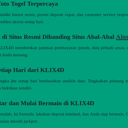
Toto Togel Terpercaya
emiliki lisensi resmi, proses deposit cepat, dan customer service r
ediksi akurat setiap hari.
di Situs Resmi Dibanding Situs Abal-Abal
Alte
i KLIX4D memberikan jaminan pembayaran penuh, data pribadi aman, d
at Anda menang.
Setiap Hari dari KLIX4D
ngka jitu setiap hari berdasarkan analisis data. Tingkatkan peluan
n buktikan sendiri.
ar dan Mulai Bermain di KLIX4D
udah. Isi formulir, lakukan deposit minimal, dan Anda siap bermain.
atan meraih jackpot.