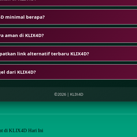
4D minimal berapa?
ya aman di KLIX4D?
tkan link alternatif terbaru KLIX4D?
el dari KLIX4D?
©2026 | KLIX4D
t di
KLIX4D Hari Ini