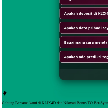
Apakah deposit di KLIX
Apakah data pribadi sa
Bagaimana cara mendapa
Apakah ada prediksi tog
Gabung Bersama kami di KLIX4D dan Nikmati
Bonus TO
Ber-Syara