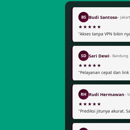
Budi Santoso
BS
– Jakar
"Akses tanpa VPN bikin ny
Sari Dewi
SD
– Bandung
"Pelayanan cepat dan link 
Rudi Hermawan
RH
– S
"Prediksi jitunya akurat. 