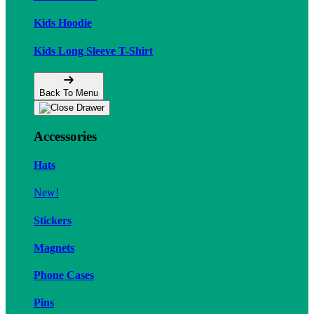
Kids Hoodie
Kids Long Sleeve T-Shirt
Back To Menu
Accessories
Hats
New!
Stickers
Magnets
Phone Cases
Pins