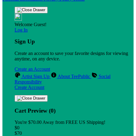
Welcome Guest!
Log In
Sign Up
Create an account to save your favorite designs for viewing
anytime, on any device.
Create an Account
Artist Sign Up
About TeePublic
Social
Responsibility
Create Account
Cart Preview (0)
You're
$70.00
Away from
FREE US Shipping!
$0
$70