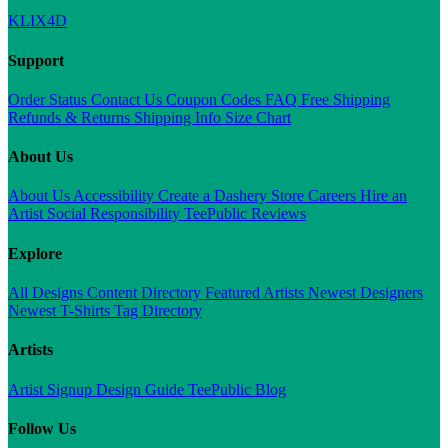
KLIX4D
Support
Order Status
Contact Us
Coupon Codes
FAQ
Free Shipping
Refunds & Returns
Shipping Info
Size Chart
About Us
About Us
Accessibility
Create a Dashery Store
Careers
Hire an
Artist
Social Responsibility
TeePublic Reviews
Explore
All Designs
Content Directory
Featured Artists
Newest Designers
Newest T-Shirts
Tag Directory
Artists
Artist Signup
Design Guide
TeePublic Blog
Follow Us