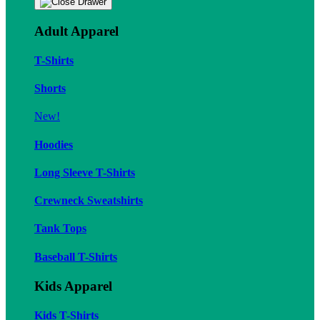
Adult Apparel
T-Shirts
Shorts
New!
Hoodies
Long Sleeve T-Shirts
Crewneck Sweatshirts
Tank Tops
Baseball T-Shirts
Kids Apparel
Kids T-Shirts