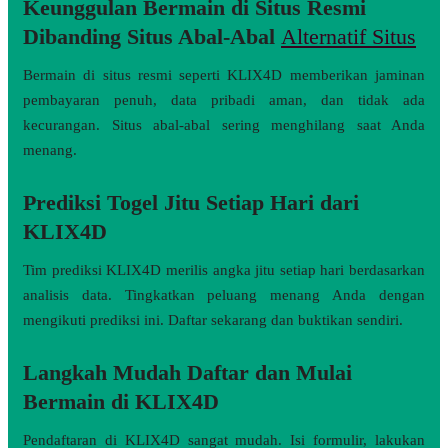
Keunggulan Bermain di Situs Resmi
Dibanding Situs Abal-Abal
Alternatif Situs
Bermain di situs resmi seperti KLIX4D memberikan jaminan
pembayaran penuh, data pribadi aman, dan tidak ada
kecurangan. Situs abal-abal sering menghilang saat Anda
menang.
Prediksi Togel Jitu Setiap Hari dari
KLIX4D
Tim prediksi KLIX4D merilis angka jitu setiap hari berdasarkan
analisis data. Tingkatkan peluang menang Anda dengan
mengikuti prediksi ini. Daftar sekarang dan buktikan sendiri.
Langkah Mudah Daftar dan Mulai
Bermain di KLIX4D
Pendaftaran di KLIX4D sangat mudah. Isi formulir, lakukan