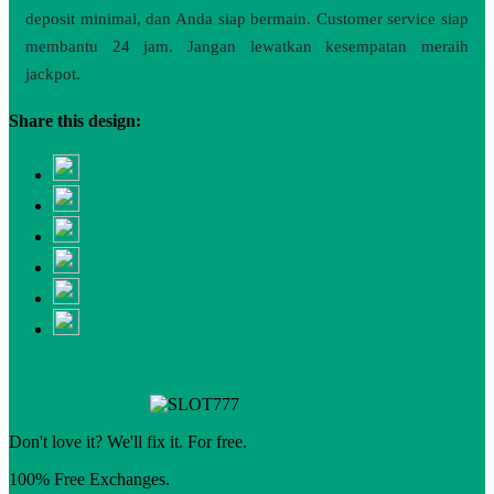
deposit minimal, dan Anda siap bermain. Customer service siap
membantu 24 jam. Jangan lewatkan kesempatan meraih
jackpot.
Share this design:
Don't love it? We'll fix it. For free.
100% Free Exchanges.