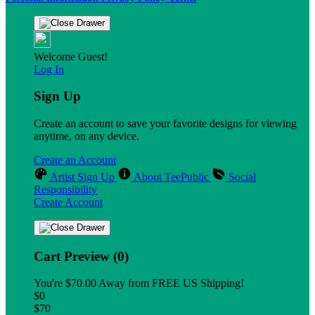
Welcome Guest!
Log In
Sign Up
Create an account to save your favorite designs for viewing
anytime, on any device.
Create an Account
Artist Sign Up
About TeePublic
Social
Responsibility
Create Account
Cart Preview (0)
You're
$70.00
Away from
FREE US Shipping!
$0
$70