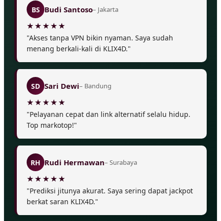
Budi Santoso
BS
– Jakarta
"Akses tanpa VPN bikin nyaman. Saya sudah
menang berkali-kali di KLIX4D."
Sari Dewi
SD
– Bandung
"Pelayanan cepat dan link alternatif selalu hidup.
Top markotop!"
Rudi Hermawan
RH
– Surabaya
"Prediksi jitunya akurat. Saya sering dapat jackpot
berkat saran KLIX4D."