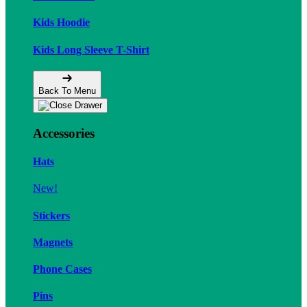
Kids Hoodie
Kids Long Sleeve T-Shirt
Back To Menu
Accessories
Hats
New!
Stickers
Magnets
Phone Cases
Pins