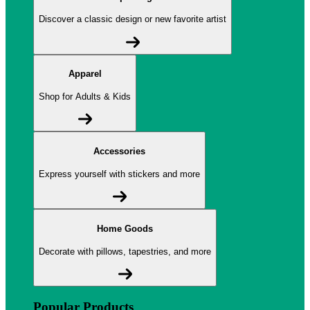
Discover a classic design or new favorite artist
Apparel
Shop for Adults & Kids
Accessories
Express yourself with stickers and more
Home Goods
Decorate with pillows, tapestries, and more
Popular Products