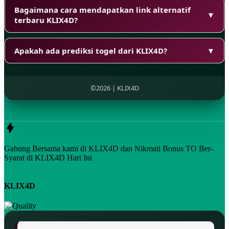
Bagaimana cara mendapatkan link alternatif
▼
terbaru KLIX4D?
Apakah ada prediksi togel dari KLIX4D?
▼
©2026 | KLIX4D
Gabung Bersama kami di KLIX4D dan Nikmati
Bonus TO
Ber-
Syarat di
KLIX4D Hari Ini
KLIX4D