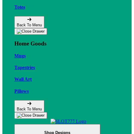
Totes
Back To Menu
Home Goods
Mugs
Tapestries
Wall Art
Pillows
Back To Menu
Shop Designs