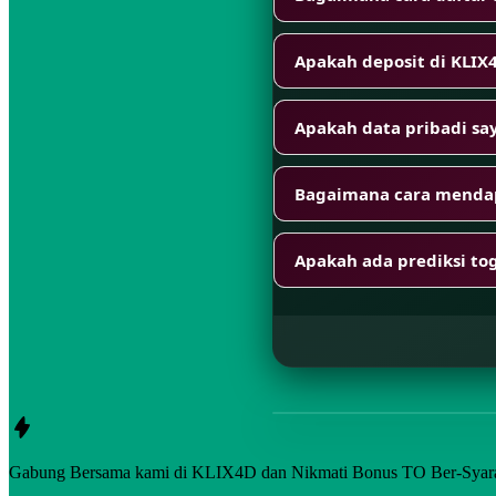
Apakah deposit di KLIX
Apakah data pribadi sa
Bagaimana cara mendapa
Apakah ada prediksi tog
Gabung Bersama kami di KLIX4D dan Nikmati
Bonus TO
Ber-Syara