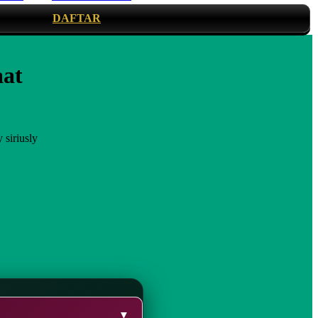
DAFTAR
aat
▼