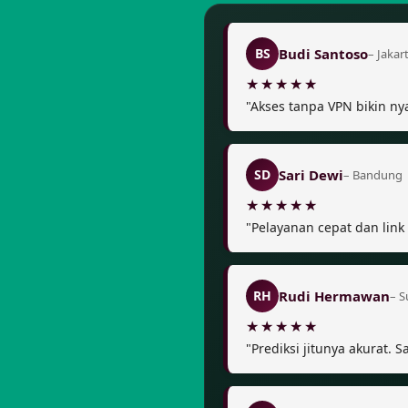
Budi Santoso
BS
– Jakar
"Akses tanpa VPN bikin ny
Sari Dewi
SD
– Bandung
"Pelayanan cepat dan link 
Rudi Hermawan
RH
– S
"Prediksi jitunya akurat. 