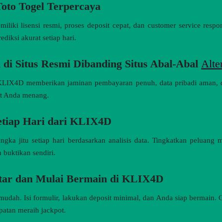
Toto Togel Terpercaya
emiliki lisensi resmi, proses deposit cepat, dan customer service r
ediksi akurat setiap hari.
di Situs Resmi Dibanding Situs Abal-Abal
Alte
i KLIX4D memberikan jaminan pembayaran penuh, data pribadi aman, d
at Anda menang.
Setiap Hari dari KLIX4D
ngka jitu setiap hari berdasarkan analisis data. Tingkatkan peluan
n buktikan sendiri.
ar dan Mulai Bermain di KLIX4D
udah. Isi formulir, lakukan deposit minimal, dan Anda siap bermain.
atan meraih jackpot.