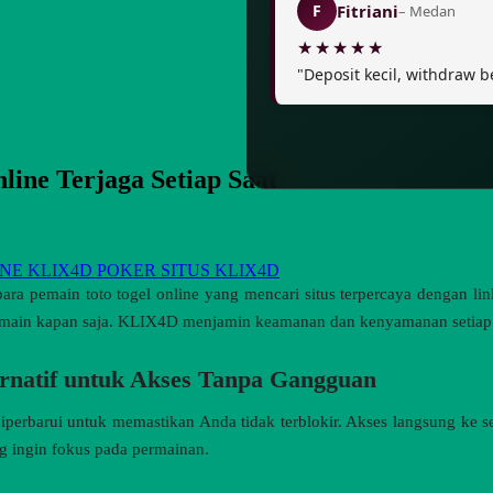
Fitriani
F
– Medan
"Deposit kecil, withdraw 
ine Terjaga Setiap Saat
INE
KLIX4D POKER
SITUS KLIX4D
ara pemain toto togel online yang mencari situs terpercaya dengan lin
ermain kapan saja. KLIX4D menjamin keamanan dan kenyamanan setiap 
ernatif untuk Akses Tanpa Gangguan
diperbarui untuk memastikan Anda tidak terblokir. Akses langsung ke s
ng ingin fokus pada permainan.