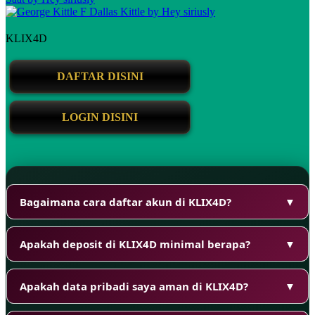
KLIX4D
DAFTAR DISINI
LOGIN DISINI
Bagaimana cara daftar akun di KLIX4D?
▼
Apakah deposit di KLIX4D minimal berapa?
▼
Apakah data pribadi saya aman di KLIX4D?
▼