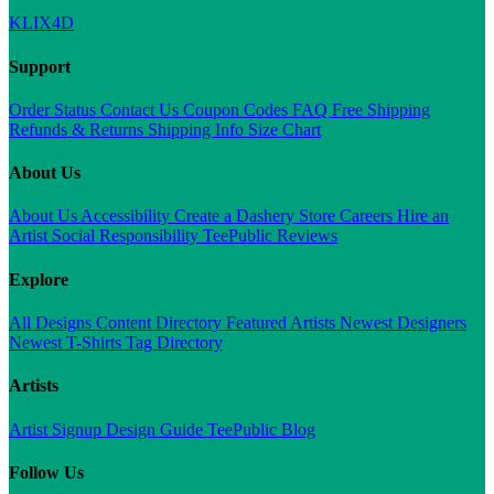
KLIX4D
Support
Order Status
Contact Us
Coupon Codes
FAQ
Free Shipping
Refunds & Returns
Shipping Info
Size Chart
About Us
About Us
Accessibility
Create a Dashery Store
Careers
Hire an
Artist
Social Responsibility
TeePublic Reviews
Explore
All Designs
Content Directory
Featured Artists
Newest Designers
Newest T-Shirts
Tag Directory
Artists
Artist Signup
Design Guide
TeePublic Blog
Follow Us