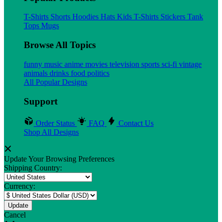
T-Shirts
Shorts
Hoodies
Hats
Kids T-Shirts
Stickers
Tank
Tops
Mugs
Browse All Topics
funny
music
anime
movies
television
sports
sci-fi
vintage
animals
drinks
food
politics
All Popular Designs
Support
Order Status
FAQ
Contact Us
Shop All Designs
Update Your Browsing Preferences
Shipping Country:
Currency:
Cancel