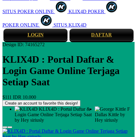
SITUS POKER ONLINE
KLIX4D POKER
POKER ONLINE
SITUS KLIX4D
LOGIN
DAFTAR
Design ID: 74165272
KLIX4D : Portal Daftar &
Login Game Online Terjaga
Setiap Saat
$111
IDR 10.000
Create an account to favorite this design!