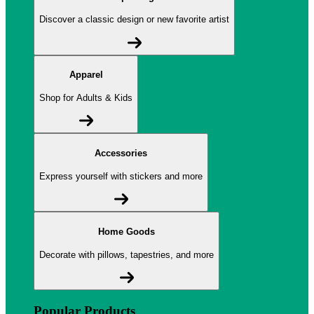
Discover a classic design or new favorite artist
Apparel
Shop for Adults & Kids
Accessories
Express yourself with stickers and more
Home Goods
Decorate with pillows, tapestries, and more
Popular Products