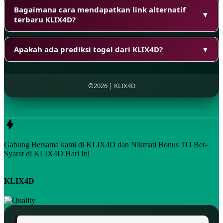
Bagaimana cara mendapatkan link alternatif
▼
terbaru KLIX4D?
Apakah ada prediksi togel dari KLIX4D?
▼
©2026 | KLIX4D
Gabung Bersama kami di KLIX4D dan Nikmati
Bonus TO
Ber-
Syarat di
KLIX4D Hari Ini
KLIX4D