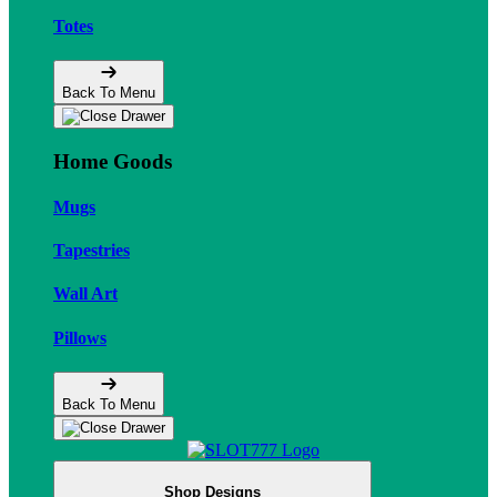
Totes
Back To Menu
Home Goods
Mugs
Tapestries
Wall Art
Pillows
Back To Menu
Shop Designs