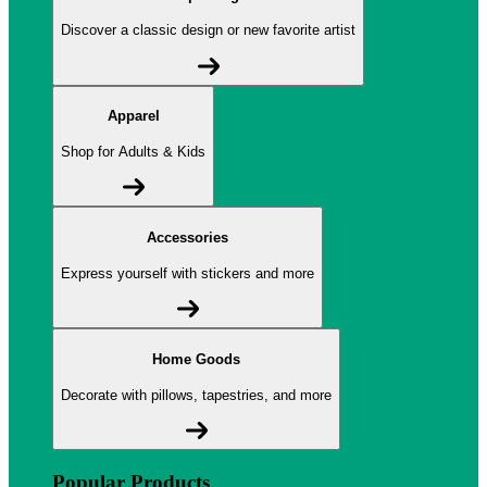
Discover a classic design or new favorite artist
Apparel
Shop for Adults & Kids
Accessories
Express yourself with stickers and more
Home Goods
Decorate with pillows, tapestries, and more
Popular Products