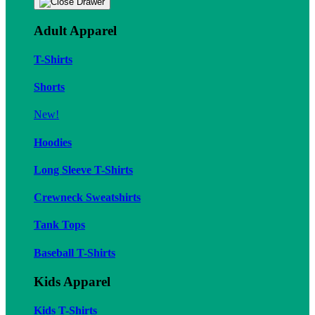
Adult Apparel
T-Shirts
Shorts
New!
Hoodies
Long Sleeve T-Shirts
Crewneck Sweatshirts
Tank Tops
Baseball T-Shirts
Kids Apparel
Kids T-Shirts