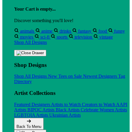
Your Cart is empty...
Discover something you'll love!
animals
anime
drinks
fantasy
food
funny
movies
sci-fi
sports
television
vintage
Shop All Designs
Shop Designs
Shop All Designs
New Tees on Sale
Newest Designers
Tag
Directory
Artist Collections
Featured Designers
Artists to Watch
Creators to Watch
AAPI
Artists
BIPOC Artists
Black Artists
Celebrate Women Artists
LGBTQIA Artists
Ukrainian Artists
Back To Menu