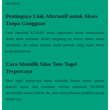
transaksi.
Pentingnya Link Alternatif untuk Akses
Tanpa Gangguan
Link alternatif KLIX4D selalu diperbarui untuk memastikan
Anda tidak terblokir. Akses langsung ke server utama tanpa
hambatan. Ini solusi terbaik untuk pemain yang ingin fokus
pada permainan.
Cara Memilih Situs Toto Togel
Terpercaya
Situs togel terpercaya harus memiliki lisensi resmi, proses
deposit cepat, dan customer service responsif. KLIX4D
memenuhi semua kriteria itu, plus menyediakan prediksi akurat
setiap hari.