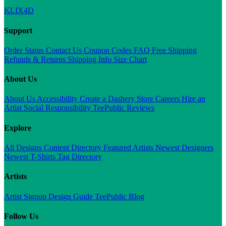
KLIX4D
Support
Order Status
Contact Us
Coupon Codes
FAQ
Free Shipping
Refunds & Returns
Shipping Info
Size Chart
About Us
About Us
Accessibility
Create a Dashery Store
Careers
Hire an
Artist
Social Responsibility
TeePublic Reviews
Explore
All Designs
Content Directory
Featured Artists
Newest Designers
Newest T-Shirts
Tag Directory
Artists
Artist Signup
Design Guide
TeePublic Blog
Follow Us