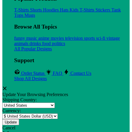
T-Shirts
Shorts
Hoodies
Hats
Kids T-Shirts
Stickers
Tank
Tops
Mugs
Browse All Topics
funny
music
anime
movies
television
sports
sci-fi
vintage
animals
drinks
food
politics
All Popular Designs
Support
Order Status
FAQ
Contact Us
Shop All Designs
Update Your Browsing Preferences
Shipping Country:
Currency:
Cancel