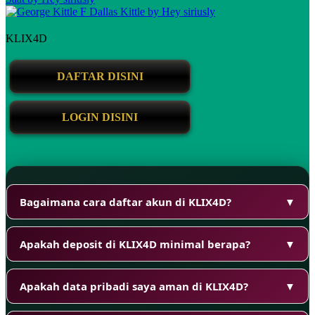
KLIX4D
DAFTAR DISINI
LOGIN DISINI
Bagaimana cara daftar akun di KLIX4D?
▼
Apakah deposit di KLIX4D minimal berapa?
▼
Apakah data pribadi saya aman di KLIX4D?
▼