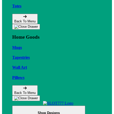
Totes
Back To Menu
Home Goods
Mugs
Tapestries
Wall Art
Pillows
Back To Menu
Shop Designs