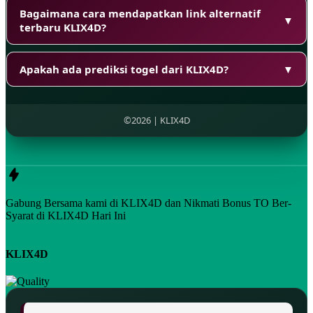
Bagaimana cara mendapatkan link alternatif
▼
terbaru KLIX4D?
Apakah ada prediksi togel dari KLIX4D?
▼
©2026 | KLIX4D
Gabung Bersama kami di KLIX4D dan Nikmati
Bonus TO
Ber-
Syarat di
KLIX4D Hari Ini
KLIX4D