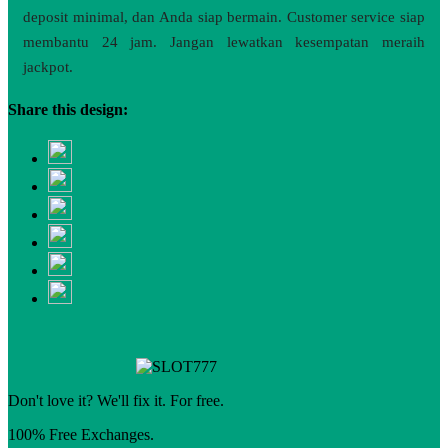
deposit minimal, dan Anda siap bermain. Customer service siap
membantu 24 jam. Jangan lewatkan kesempatan meraih
jackpot.
Share this design:
Don't love it? We'll fix it. For free.
100% Free Exchanges.