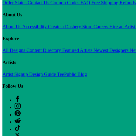
Order Status
Contact Us
Coupon Codes
FAQ
Free Shipping
Refunds
About Us
About Us
Accessibility
Create a Dashery Store
Careers
Hire an Artis
Explore
All Designs
Content Directory
Featured Artists
Newest Designers
Ne
Artists
Artist Signup
Design Guide
TeePublic Blog
Follow Us