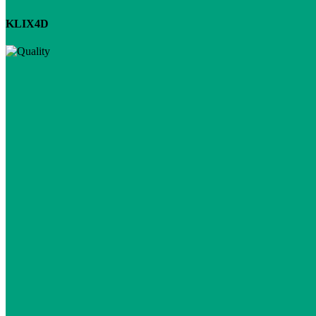
KLIX4D