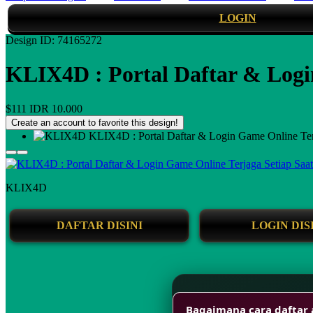
LOGIN
Design ID: 74165272
KLIX4D : Portal Daftar & Logi
$111
IDR 10.000
Create an account to favorite this design!
KLIX4D
DAFTAR DISINI
LOGIN DIS
Bagaimana cara daftar 