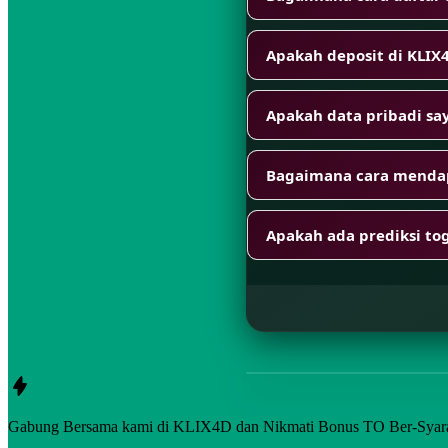
Apakah deposit di KLIX
Apakah data pribadi sa
Bagaimana cara mendapa
Apakah ada prediksi tog
Gabung Bersama kami di KLIX4D dan Nikmati
Bonus TO
Ber-Syara