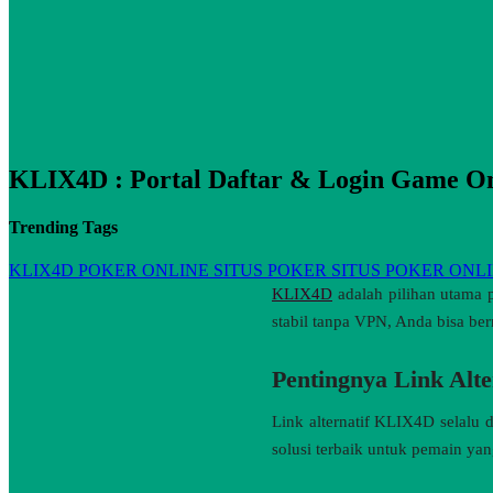
KLIX4D : Portal Daftar & Login Game Onl
Trending Tags
KLIX4D
POKER ONLINE
SITUS POKER
SITUS POKER ONL
KLIX4D
adalah pilihan utama p
stabil tanpa VPN, Anda bisa b
Pentingnya Link Alt
Link alternatif KLIX4D selalu 
solusi terbaik untuk pemain ya