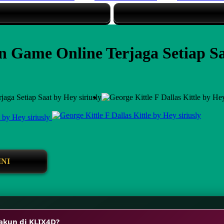
n Game Online Terjaga Setiap S
INI
akun di KLIX4D?